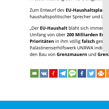
Zum Entwurf des
EU-Haushaltsplans
haushaltspolitischer Sprecher und Leit
„Der
EU-Haushalt
bläht sich immer we
Umfang von über
200 Milliarden Eur
Prioritäten
in ihm völlig
falsch
gesetz
Palästinenserhilfswerk UNRWA indirek
den Bau von
Grenzmauern
und
Gren