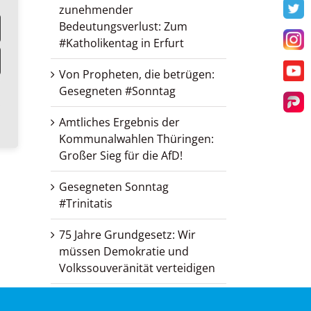
zunehmender
T
Bedeutungsverlust: Zum
#Katholikentag in Erfurt
I
Von Propheten, die betrügen:
Y
Gesegneten #Sonntag
Par
Amtliches Ergebnis der
Kommunalwahlen Thüringen:
Großer Sieg für die AfD!
Gesegneten Sonntag
#Trinitatis
75 Jahre Grundgesetz: Wir
müssen Demokratie und
Volkssouveränität verteidigen