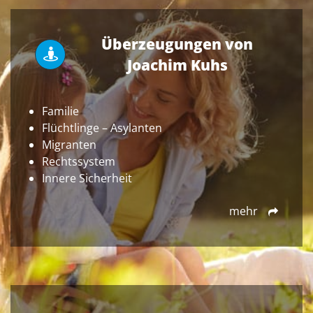
Überzeugungen von
Joachim Kuhs
Familie
Flüchtlinge – Asylanten
Migranten
Rechtssystem
Innere Sicherheit
mehr