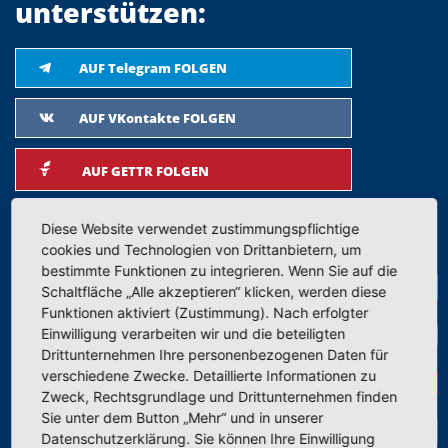
unterstützen:
AUF Telegram FOLGEN
AUF VKontakte FOLGEN
AUF GETTR FOLGEN
AUF FACEBOOK FOLGEN
Diese Website verwendet zustimmungspflichtige
cookies und Technologien von Drittanbietern, um
AUF TWITTER FOLGEN
bestimmte Funktionen zu integrieren. Wenn Sie auf die
Te
Schaltfläche „Alle akzeptieren“ klicken, werden diese
Funktionen aktiviert (Zustimmung). Nach erfolgter
AUF INSTAGRAM FOLGEN
VK
Einwilligung verarbeiten wir und die beteiligten
Drittunternehmen Ihre personenbezogenen Daten für
AUF YOUTUBE FOLGEN
verschiedene Zwecke. Detaillierte Informationen zu
Get
Zweck, Rechtsgrundlage und Drittunternehmen finden
Sie unter dem Button „Mehr“ und in unserer
AUF PARLER FOLGEN
Datenschutzerklärung. Sie können Ihre Einwilligung