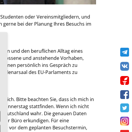
, Studenten oder Vereinsmitgliedern, und
n gerne bei der Planung Ihres Besuchs im
Te
ion und den beruflichen Alltag eines
schlossene und anstehende Vorhaben,
VK
t Ihnen persönlich ins Gespräch zu
n Plenarsaal des EU-Parlaments zu
Get
lich. Bitte beachten Sie, dass ich mich in
F
 Donnerstag stattfinden. Wenn ich nicht
in Deutschland wahr. Die genauen Daten
T
eler Büro erkundigen. Für eine
onate vor dem geplanten Besuchstermin,
I