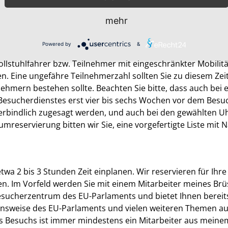
 finden, Sie fristgerecht beim Besucherdienst des EU-Pa
mehr
Powered by
&
igen wir für die Anmeldung einige grundlegende Informatio
llstuhlfahrer bzw. Teilnehmer mit eingeschränkter Mobilitä
 Eine ungefähre Teilnehmerzahl sollten Sie zu diesem Zei
hmern bestehen sollte. Beachten Sie bitte, dass auch bei e
Besucherdienstes erst vier bis sechs Wochen vor dem Besuc
verbindlich zugesagt werden, und auch bei den gewählten U
mreservierung bitten wir Sie, eine vorgefertigte Liste mit
etwa 2 bis 3 Stunden Zeit einplanen. Wir reservieren für Ih
en. Im Vorfeld werden Sie mit einem Mitarbeiter meines Br
esucherzentrum des EU-Parlaments und bietet Ihnen bereit
onsweise des EU-Parlaments und vielen weiteren Themen auf
Besuchs ist immer mindestens ein Mitarbeiter aus meinem 