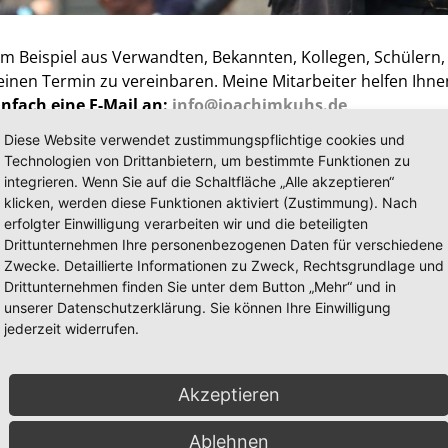
zum Beispiel aus Verwandten, Bekannten, Kollegen, Schülern
inen Termin zu vereinbaren. Meine Mitarbeiter helfen Ihne
infach eine E-Mail an:
Diese Website verwendet zustimmungspflichtige cookies und
Technologien von Drittanbietern, um bestimmte Funktionen zu
re ich Sie über die EU, das Parlament der Europäischen Un
integrieren. Wenn Sie auf die Schaltfläche „Alle akzeptieren“
rungen zu aktuellen Themen und Berichte über soeben be
klicken, werden diese Funktionen aktiviert (Zustimmung). Nach
er verständlich werden. Besonders wichtig ist es mir, mi
erfolgter Einwilligung verarbeiten wir und die beteiligten
arüber hinaus eröffnen wir Ihnen gerne die Möglichkeit de
Drittunternehmen Ihre personenbezogenen Daten für verschiedene
Zwecke. Detaillierte Informationen zu Zweck, Rechtsgrundlage und
Drittunternehmen finden Sie unter dem Button „Mehr“ und in
unserer Datenschutzerklärung. Sie können Ihre Einwilligung
jederzeit widerrufen.
 Straßburg ist grundsätzlich von Dienstag bis Donnertag mög
aufhalte, die in der Regel einmal im Monat von Montag bis
befinde ich mich entweder in Brüssel, oder nehme Termine 
Akzeptieren
n. Gerne können Sie sich auch persönlich in meinem Brüss
hzeitig melden. Am besten kontaktierten Sie uns mehrere M
Ablehnen