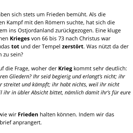
aben sich stets um Frieden bemüht. Als die
nen Kampf mit den Römern suchte, hat sich die
lem ins Ostjordanland zurückgezogen. Eine kluge
chen
Krieges
von 66 bis 73 nach Christus war
udas
tot
und der Tempel
zerstört
. Was nützt da der
 zu sein?
uf die Frage, woher der
Krieg
kommt sehr deutlich:
ren Gliedern? Ihr seid begierig und erlangt’s nicht; ihr
streitet und kämpft; ihr habt nichts, weil ihr nicht
il ihr in übler Absicht bittet, nämlich damit ihr’s für eure
wie wir
Frieden
halten können. Indem wir das
brief anprangert.