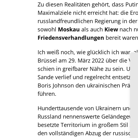
Zu diesen Realitäten gehört, dass Puti
Maximalziele nicht erreicht hat: die E
russlandfreundlichen Regierung in der
sowohl
Moskau
als auch
Kiew
nach n
Friedensverhandlungen
bereit waren
Ich weiß noch, wie glücklich ich war, a
Brüssel am 29. März 2022 über die Ver
schien in greifbarer Nähe zu sein. Ums
Sande verlief und regelrecht entsetzt w
Boris Johnson den ukrainischen Präsid
führen.
Hunderttausende von Ukrainern und Ru
Russland nennenswerte Geländegewinn
besetzte Territorium in großem Stil z
den vollständigen Abzug der russische