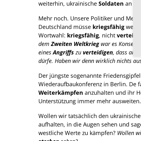
weiterhin, ukrainische
Soldaten
an die
Mehr noch. Unsere Politiker und Medi
Deutschland müsse
kriegsfähig
werden
Wortwahl:
kriegsfähig
, nicht
verteidi
dem
Zweiten
Weltkrieg
war es Konsens, 
eines
Angriffs
zu
verteidigen
, dass abe
dürfe. Haben wir denn wirklich nichts au
Der jüngste sogenannte Friedensgipfel
Wiederaufbaukonferenz in Berlin. De f
Weiterkämpfen
anzuhalten und ihr H
Unterstützung immer mehr ausweiten.
Wollen wir tatsächlich den ukrainische
aufhalten, in die Augen sehen und sage
westliche Werte zu kämpfen?
Wollen w