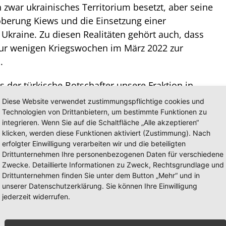
n zwar ukrainisches Territorium besetzt, aber seine
roberung Kiews und die Einsetzung einer
 Ukraine. Zu diesen Realitäten gehört auch, dass
ur wenigen Kriegswochen im März 2022 zur
.
ls der türkische Botschafter unsere Fraktion in
handlungen in Istanbul informiert hat. Frieden
Diese Website verwendet zustimmungspflichtige cookies und
o enttäuschter war ich, als die Sache scheinbar im
Technologien von Drittanbietern, um bestimmte Funktionen zu
integrieren. Wenn Sie auf die Schaltfläche „Alle akzeptieren“
ar ich, als ich erfuhr, dass der britische Premier
klicken, werden diese Funktionen aktiviert (Zustimmung). Nach
enten Selenski überzeugt hatte, den
Krieg
weiter zu
erfolgter Einwilligung verarbeiten wir und die beteiligten
Drittunternehmen Ihre personenbezogenen Daten für verschiedene
Zwecke. Detaillierte Informationen zu Zweck, Rechtsgrundlage und
Drittunternehmen finden Sie unter dem Button „Mehr“ und in
ssen sind seither gestorben. Wofür? Weder hat
unserer Datenschutzerklärung. Sie können Ihre Einwilligung
e gemacht, noch konnte die Ukraine das russisch
jederzeit widerrufen.
urückerobern. Und dennoch pocht der Westen auf
n Truppen und ermutigt Präsident Selenski