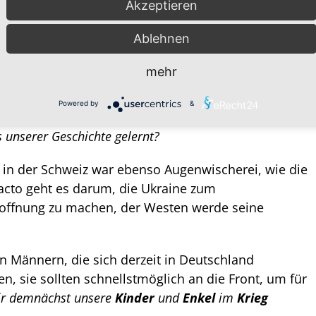
Akzeptieren
 Front und in den
Tod
zu schicken.
Ablehnen
en beginnen, uns auf den
Krieg
einzustimmen.
, tönt Minister Boris Pistorius. Man beachte die
mehr
gungsfähig
!
Im Zuge der
Wiederbewaffnung
nach
dass Deutschland zwar das Recht habe, sich im Falle
Powered by
&
r niemals wieder
Krieg
von deutschem Boden ausgehen
s unserer Geschichte gelernt?
 in der Schweiz war ebenso Augenwischerei, wie die
acto geht es darum, die Ukraine zum
offnung zu machen, der Westen werde seine
n Männern, die sich derzeit in Deutschland
n, sie sollten schnellstmöglich an die Front, um für
ir demnächst unsere
Kinder
und
Enkel
im
Krieg