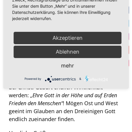
seine christlichen Wurzeln möglich, darauf
Sie unter dem Button „Mehr“ und in unserer
müssen sich die Staaten der EU wieder neu
Datenschutzerklärung. Sie können Ihre Einwilligung
F
besinnen.
jederzeit widerrufen.
T
Darüber hinaus feiern heute die orthodoxen
Akzeptieren
Christen, welche dem julianischen Kalender
I
folgen, den Heiligen Abend und morgen den
Ablehnen
Weihnachtstag, denn nach diesem Kalender
Y
Par
ist heute der 24. Dezember. Ihnen wünsche
mehr
ich an dieser Stelle ein gesegnetes
Weihnachtsfest. Möge der Gesang der Engel
Powered by
&
bei Christi Geburt endlich Wirklichkeit
werden:
„Ehre Gott in der Höhe und auf Erden
Frieden den Menschen“
! Mögen Ost und West
geeint im Glauben an den Dreieinigen Gott
endlich zueinander finden.