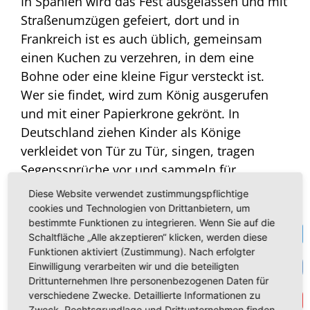
In Spanien wird das Fest ausgelassen und mit
Straßenumzügen gefeiert, dort und in
Frankreich ist es auch üblich, gemeinsam
einen Kuchen zu verzehren, in dem eine
Bohne oder eine kleine Figur versteckt ist.
Wer sie findet, wird zum König ausgerufen
und mit einer Papierkrone gekrönt. In
Deutschland ziehen Kinder als Könige
verkleidet von Tür zu Tür, singen, tragen
Segenssprüche vor und sammeln für
karitative Zwecke.
Diese Website verwendet zustimmungspflichtige
cookies und Technologien von Drittanbietern, um
Einmal mehr zeigt sich an diesem Tag: Der
bestimmte Funktionen zu integrieren. Wenn Sie auf die
Te
Schaltfläche „Alle akzeptieren“ klicken, werden diese
christliche Glaube eint Europa und lässt
Funktionen aktiviert (Zustimmung). Nach erfolgter
zugleich Platz für regionale Mentalitäten und
VK
Einwilligung verarbeiten wir und die beteiligten
Besonderheiten. Ein einiges und gleichzeitig
Drittunternehmen Ihre personenbezogenen Daten für
vielfältiges Europa ist nur unter Bezug auf
verschiedene Zwecke. Detaillierte Informationen zu
Get
Zweck, Rechtsgrundlage und Drittunternehmen finden