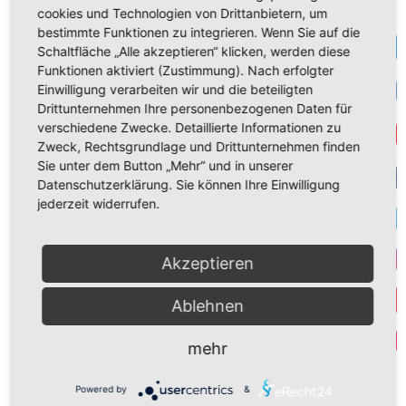
bei der Welt, indem sie ihre gesellschaftliche
cookies und Technologien von Drittanbietern, um
bestimmte Funktionen zu integrieren. Wenn Sie auf die
Bedeutung und ihre irdischen Leistungen
Te
Schaltfläche „Alle akzeptieren“ klicken, werden diese
hervorheben. Das jenseitige Heil in Jesus
Funktionen aktiviert (Zustimmung). Nach erfolgter
Christus gerät dabei völlig aus dem Blick. Es
VK
Einwilligung verarbeiten wir und die beteiligten
läuft tatsächlich auf eine Umkehrung des
Drittunternehmen Ihre personenbezogenen Daten für
verschiedene Zwecke. Detaillierte Informationen zu
Get
Täufer-Zitats hinaus: Jesus soll schrumpfen,
Zweck, Rechtsgrundlage und Drittunternehmen finden
wir wollen wachsen!
Sie unter dem Button „Mehr“ und in unserer
Datenschutzerklärung. Sie können Ihre Einwilligung
F
Es ist höchste Zeit, dass diese
jederzeit widerrufen.
Fehlentwicklung korrigiert wird, dass wir uns
T
wieder an
Johannes dem Täufer
orientieren.
Akzeptieren
Nicht unsere eigene vermeintliche
I
Großartigkeit ist das Ziel der Verkündigung,
Ablehnen
Y
sondern Jesus als der Christus. Wir sind nur
Par
Vorläufer
,
Wegbereiter für den Größeren
.
mehr
Indem wir unsere Mitmenschen auf Christus
Powered by
&
verweisen als ihren persönlichen Erlöser,