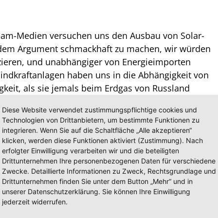
ream-Medien versuchen uns den Ausbau von Solar-
 dem Argument schmackhaft zu machen, wir würden
zieren, und unabhängiger von Energieimporten
Windkraftanlagen haben uns in die Abhängigkeit von
gkeit, als sie jemals beim Erdgas von Russland
Diese Website verwendet zustimmungspflichtige cookies und
Technologien von Drittanbietern, um bestimmte Funktionen zu
 „Energiewende“-Protagonisten auf Wind und Solar
integrieren. Wenn Sie auf die Schaltfläche „Alle akzeptieren“
nstabilität des Stromnetzes, sie schadet außerdem der
klicken, werden diese Funktionen aktiviert (Zustimmung). Nach
iger denn je.
erfolgter Einwilligung verarbeiten wir und die beteiligten
Drittunternehmen Ihre personenbezogenen Daten für verschiedene
Zwecke. Detaillierte Informationen zu Zweck, Rechtsgrundlage und
te Deutschland knapp 90 Prozent seiner Solarmodule im
Drittunternehmen finden Sie unter dem Button „Mehr“ und in
s China.
unserer Datenschutzerklärung. Sie können Ihre Einwilligung
s die Errichtung von Fabriken in Europa. Da wirkt es fast
jederzeit widerrufen.
ung und EU nun an Förderprogrammen für das Comeback