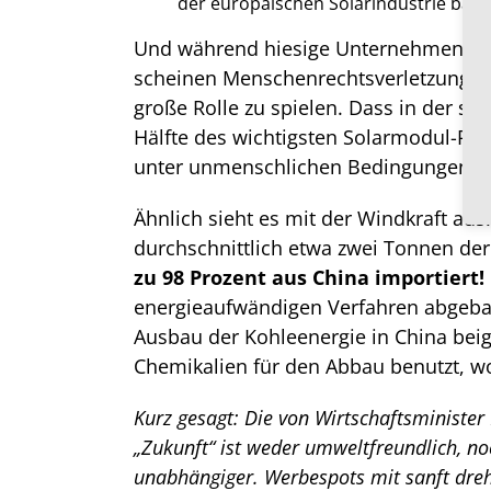
der europäischen Solarindustrie baste
Und während hiesige Unternehmen dur
scheinen Menschenrechtsverletzungen
große Rolle zu spielen. Dass in der sü
Hälfte des wichtigsten Solarmodul-Roh
unter unmenschlichen Bedingungen sch
Ähnlich sieht es mit der Windkraft au
durchschnittlich etwa zwei Tonnen der
zu 98 Prozent aus China importiert!
energieaufwändigen Verfahren abgeba
Ausbau der Kohleenergie in China bei
Chemikalien für den Abbau benutzt, wo
Kurz gesagt: Die von Wirtschaftsministe
„Zukunft“ ist weder umweltfreundlich, no
unabhängiger. Werbespots mit sanft dre