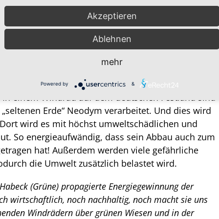
ln.
Akzeptieren
ch das Lieferkettengesetz gegängelt werden,
 und Umweltstandards in Sachen Solarstrom keine
Ablehnen
dchinesischen Provinz Xinjiang, wo weltweit fast die
stoffs Polysilizium abgebaut wird, Zwangsarbeiter
mehr
uften, interessiert nur am Rande.
Powered by
&
s. In einem Windrad auf dem deutschen Festland sind
 „seltenen Erde“ Neodym verarbeitet. Und dies wird
Dort wird es mit höchst umweltschädlichen und
ut. So energieaufwändig, dass sein Abbau auch zum
getragen hat! Außerdem werden viele gefährliche
durch die Umwelt zusätzlich belastet wird.
r Habeck (Grüne) propagierte Energiegewinnung der
ch wirtschaftlich, noch nachhaltig, noch macht sie uns
henden Windrädern über grünen Wiesen und in der