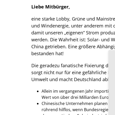
Liebe Mitbürger,
eine starke Lobby, Grüne und Mainst
und Windenergie, unter anderem mit
damit unseren „eigenen“ Strom produ
werden. Die Wahrheit ist: Solar- und 
China getrieben. Eine größere Abhängi
bestanden hat!
Die geradezu fanatische Fixierung der
sorgt nicht nur für eine gefährliche I
Umwelt und macht Deutschland abhäng
Allein im vergangenen Jahr importier
Wert von über drei Milliarden Euro au
Chinesische Unternehmen planen bereit
rührend hilflos, wenn Bundesregier