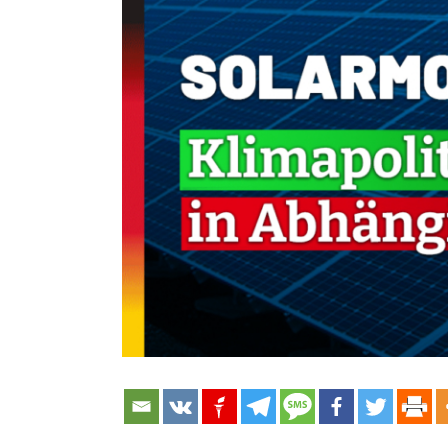
grösseres
Bild