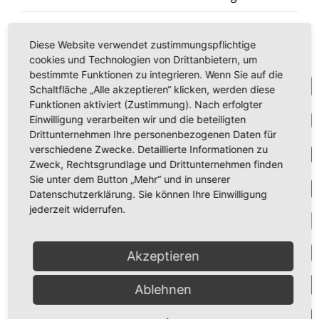
Seid barmherzig, wie auch euer Vater
barmherzig ist: Gesegneten Sonntag
Diese Website verwendet zustimmungspflichtige
cookies und Technologien von Drittanbietern, um
bestimmte Funktionen zu integrieren. Wenn Sie auf die
Zum 17. Juni, Jahrestag des Volksaufstandes in
Te
Schaltfläche „Alle akzeptieren“ klicken, werden diese
der DDR
Funktionen aktiviert (Zustimmung). Nach erfolgter
VK
Einwilligung verarbeiten wir und die beteiligten
Verprassen wir nicht unser Erbteil! Das
Drittunternehmen Ihre personenbezogenen Daten für
Gleichnis vom verlorenen Sohn
verschiedene Zwecke. Detaillierte Informationen zu
Get
Zweck, Rechtsgrundlage und Drittunternehmen finden
Frohes und gesegnetes Schawuot!
Sie unter dem Button „Mehr“ und in unserer
Datenschutzerklärung. Sie können Ihre Einwilligung
F
Großer Erfolg für die AfD bei EU- und
jederzeit widerrufen.
Kommunalwahlen: Danke für das Vertrauen!
T
Akzeptieren
Der #Sonntag: Vorgeschmack auf das
I
himmlische Hochzeitsmahl
Ablehnen
Y
Zunehmende Politisierung – zunehmender
Par