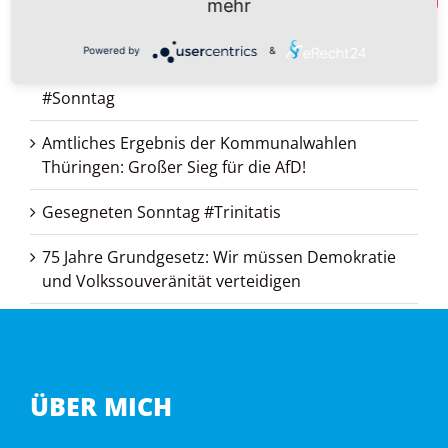
Bedeutungsverlust: Zum #Katholikentag in
mehr
Erfurt
Powered by
&
Von Propheten, die betrügen: Gesegneten
#Sonntag
Amtliches Ergebnis der Kommunalwahlen
Thüringen: Großer Sieg für die AfD!
Gesegneten Sonntag #Trinitatis
75 Jahre Grundgesetz: Wir müssen Demokratie
und Volkssouveränität verteidigen
ÜBER MICH