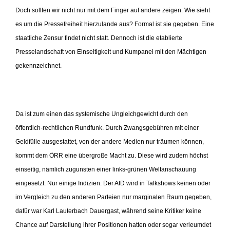
Doch sollten wir nicht nur mit dem Finger auf andere zeigen: Wie sieht
es um die Pressefreiheit hierzulande aus? Formal ist sie gegeben. Eine
staatliche Zensur findet nicht statt. Dennoch ist die etablierte
Presselandschaft von Einseitigkeit und Kumpanei mit den Mächtigen
gekennzeichnet.
Da ist zum einen das systemische Ungleichgewicht durch den
öffentlich-rechtlichen Rundfunk. Durch Zwangsgebühren mit einer
Geldfülle ausgestattet, von der andere Medien nur träumen können,
kommt dem ÖRR eine übergroße Macht zu. Diese wird zudem höchst
einseitig, nämlich zugunsten einer links-grünen Weltanschauung
eingesetzt. Nur einige Indizien: Der AfD wird in Talkshows keinen oder
im Vergleich zu den anderen Parteien nur marginalen Raum gegeben,
dafür war Karl Lauterbach Dauergast, während seine Kritiker keine
Chance auf Darstellung ihrer Positionen hatten oder sogar verleumdet