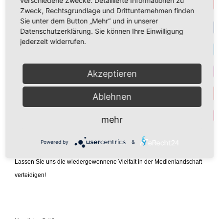
verschiedene Zwecke. Detaillierte Informationen zu
Get
https://auf1.info/wenn-den-deutschen-das-geld-
Zweck, Rechtsgrundlage und Drittunternehmen finden
ausgeht-bricht-das-ganze-zusammen/
Sie unter dem Button „Mehr“ und in unserer
Datenschutzerklärung. Sie können Ihre Einwilligung
F
jederzeit widerrufen.
T
https://auf1.tv/nachrichten-auf1/joachim-kuhs-
Akzeptieren
afd-im-auf1-exklusivgespraech-klima-kleber-
I
sind-verirrte-menschen/?ac=1&lc=1
Ablehnen
Y
Par
mehr
Powered by
&
Lassen Sie uns die wiedergewonnene Vielfalt in der Medienlandschaft
verteidigen!