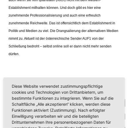
auch wenn sie rein quantitativ (noch) nicht mit dem Medien-
Establishment mithalten können. Und doch gibt es hier eine
zunehmende Professionalisierung und auch eine erfreulich
zunehmende Reichweite. Das ist offensichtlich dem Establishment in
Politik und Medien zu viel. Die Drangsalierung der alternativen Medien
nimmt zu. Aktuell ist der österreichische Sender AUF1 von der
Schließung bedroht – selbst online soll er dann nicht mehr senden
dürfen.
Ich selbst habe AUF1 immer gerne Interviews gegeben und hoffen, ich
Diese Website verwendet zustimmungspflichtige
werde das auch zukünftig tun können. Sehen Sie hier mein jüngstes
cookies und Technologien von Drittanbietern, um
Interview über die Finanzsituation der EU und die Verirrungen der
bestimmte Funktionen zu integrieren. Wenn Sie auf die
Te
Schaltfläche „Alle akzeptieren“ klicken, werden diese
Klimakleber:
Funktionen aktiviert (Zustimmung). Nach erfolgter
VK
Einwilligung verarbeiten wir und die beteiligten
Drittunternehmen Ihre personenbezogenen Daten für