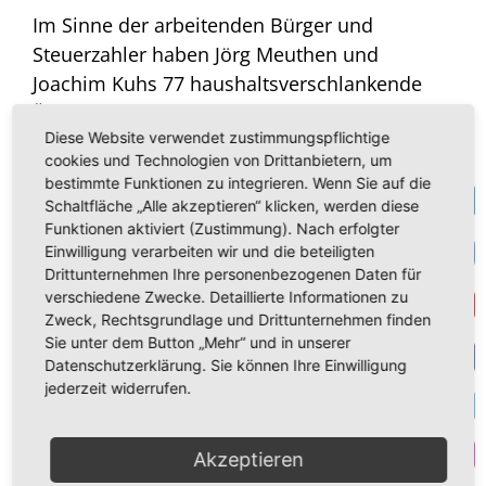
Im Sinne der arbeitenden Bürger und
Steuerzahler haben Jörg Meuthen und
Joachim Kuhs 77 haushaltsverschlankende
Änderungsanträge eingebracht.
„Wir sind
Diese Website verwendet zustimmungspflichtige
gespannt wie CDU und FDP abstimmen werden.
cookies und Technologien von Drittanbietern, um
Für gewöhnlich ist die AfD die einzige für die
bestimmte Funktionen zu integrieren. Wenn Sie auf die
Te
Steuerzahler arbeitende Partei. Aber wir sind für
Schaltfläche „Alle akzeptieren“ klicken, werden diese
gute Überraschungen jederzeit zu haben“
, so die
Funktionen aktiviert (Zustimmung). Nach erfolgter
VK
Einwilligung verarbeiten wir und die beteiligten
beiden Abgeordneten abschließend.
Drittunternehmen Ihre personenbezogenen Daten für
verschiedene Zwecke. Detaillierte Informationen zu
Get
Zweck, Rechtsgrundlage und Drittunternehmen finden
Sie unter dem Button „Mehr“ und in unserer
Datenschutzerklärung. Sie können Ihre Einwilligung
F
jederzeit widerrufen.
T
Akzeptieren