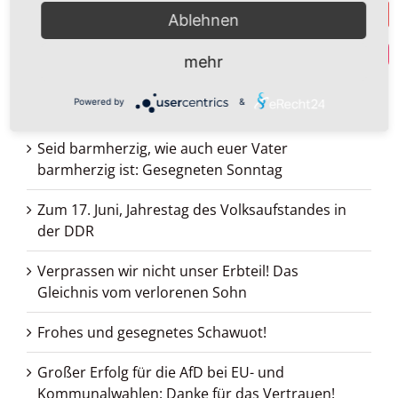
I
Suche
Ablehnen
nach:
Y
Par
mehr
Neueste Beiträge
Powered by
&
Wir stehen an der Schwelle eines Krieges
Seid barmherzig, wie auch euer Vater
barmherzig ist: Gesegneten Sonntag
Zum 17. Juni, Jahrestag des Volksaufstandes in
der DDR
Verprassen wir nicht unser Erbteil! Das
Gleichnis vom verlorenen Sohn
Frohes und gesegnetes Schawuot!
Großer Erfolg für die AfD bei EU- und
Kommunalwahlen: Danke für das Vertrauen!