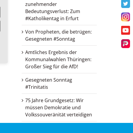
zunehmender
T
Bedeutungsverlust: Zum
#Katholikentag in Erfurt
I
Von Propheten, die betrügen:
Y
Gesegneten #Sonntag
Par
Amtliches Ergebnis der
Kommunalwahlen Thüringen:
Großer Sieg für die AfD!
Gesegneten Sonntag
#Trinitatis
75 Jahre Grundgesetz: Wir
müssen Demokratie und
Volkssouveränität verteidigen