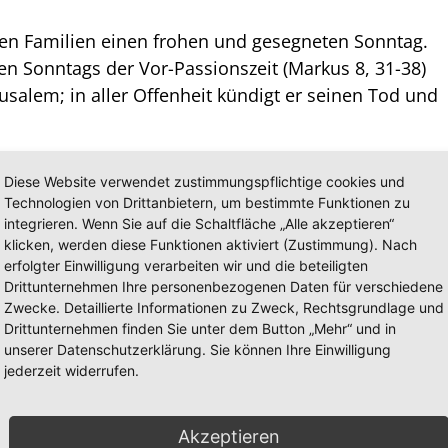
en Familien einen frohen und gesegneten Sonntag.
en Sonntags der Vor-Passionszeit (Markus 8, 31-38)
erusalem; in aller Offenheit kündigt er seinen Tod und
: „Will mir jemand nachfolgen, der verleugne sich
Diese Website verwendet zustimmungspflichtige cookies und
und folge mir nach. Denn wer sein Leben behalten
Technologien von Drittanbietern, um bestimmte Funktionen zu
in Leben verliert um meinetwillen und um des
integrieren. Wenn Sie auf die Schaltfläche „Alle akzeptieren“
klicken, werden diese Funktionen aktiviert (Zustimmung). Nach
en. Denn was hilft es dem Menschen, die ganze Welt
erfolgter Einwilligung verarbeiten wir und die beteiligten
n seiner Seele? Denn was kann der Mensch geben,
Drittunternehmen Ihre personenbezogenen Daten für verschiedene
 8, 34-37)
Zwecke. Detaillierte Informationen zu Zweck, Rechtsgrundlage und
Drittunternehmen finden Sie unter dem Button „Mehr“ und in
rrlichkeit über das Kreuz nehmen musste, so sind
unserer Datenschutzerklärung. Sie können Ihre Einwilligung
jederzeit widerrufen.
Kreuz auf uns zu nehmen. Es gibt keine bequeme
h danach sein mag. Dies musste auch Petrus lernen,
 wies: „Geh hinter mich, Satan! Denn du sinnst
Akzeptieren