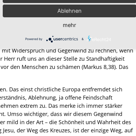
uf das was menschlich ist.“ (Vers 33) Niemals zuvor
Ablehnen
 seiner Jünger so harte Worte gebraucht. Ein
ist und wie entschieden er – allen Versuchungen,
mehr
wird zum Trotz – diesen seinen Weg gehen wird.
Powered by
&
chs (vgl. Lukas 2,34) und er ist es immer noch.
n mit Widerspruch und Gegenwind zu rechnen, wenn
r Herr ruft uns an dieser Stelle zu Standhaftigkeit
te vor den Menschen zu schämen (Markus 8,38). Das
n. Das einst christliche Europa entfremdet sich
ständnis, Ablehnung, ja offene Feindschaft
nehmen extrem zu. Das merke ich immer stärker
nt. Umso wichtiger, dass wir diesem Gegenwind
er mild in der Art – die Schönheit und Wahrheit des
esu, der Weg des Kreuzes, ist der einzige Weg, auf