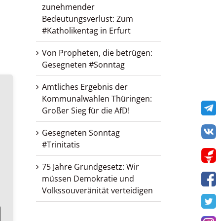
zunehmender
Bedeutungsverlust: Zum
#Katholikentag in Erfurt
Von Propheten, die betrügen:
Gesegneten #Sonntag
Amtliches Ergebnis der
Kommunalwahlen Thüringen:
Te
Großer Sieg für die AfD!
VK
Gesegneten Sonntag
#Trinitatis
Get
75 Jahre Grundgesetz: Wir
müssen Demokratie und
Volkssouveränität verteidigen
F
T