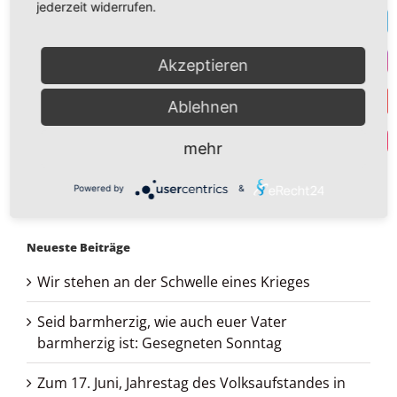
F
jederzeit widerrufen.
T
Akzeptieren
I
Ablehnen
Y
Par
mehr
Suche
Powered by
&
nach:
Neueste Beiträge
Wir stehen an der Schwelle eines Krieges
Seid barmherzig, wie auch euer Vater
barmherzig ist: Gesegneten Sonntag
Zum 17. Juni, Jahrestag des Volksaufstandes in