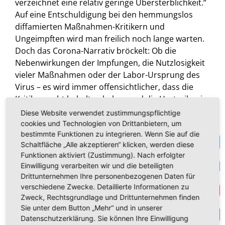
verzeichnet eine relativ geringe Übersterblichkeit.“
Auf eine Entschuldigung bei den hemmungslos
diffamierten Maßnahmen-Kritikern und
Ungeimpften wird man freilich noch lange warten.
Doch das Corona-Narrativ bröckelt: Ob die
Nebenwirkungen der Impfungen, die Nutzlosigkeit
vieler Maßnahmen oder der Labor-Ursprung des
Virus – es wird immer offensichtlicher, dass die
Kritiker recht behalten haben und die Hysteriker in
Politik und Medien gravierend falsch lagen.
Diese Website verwendet zustimmungspflichtige
Eine lückenlose Aufklärung, z.B. auch was die
cookies und Technologien von Drittanbietern, um
bestimmte Funktionen zu integrieren. Wenn Sie auf die
Verflechtung der EU-Kommission mit den großen
Te
Schaltfläche „Alle akzeptieren“ klicken, werden diese
Pharmafirmen angeht, steht noch aus. Aber wir
Funktionen aktiviert (Zustimmung). Nach erfolgter
bleiben am Ball! Die Wahrheit wird ans Licht
VK
Einwilligung verarbeiten wir und die beteiligten
kommen, dafür setzen sich meine Kollegen und ich
Drittunternehmen Ihre personenbezogenen Daten für
mit aller Kraft ein.
verschiedene Zwecke. Detaillierte Informationen zu
Get
Beste Grüße aus Brüssel
Zweck, Rechtsgrundlage und Drittunternehmen finden
Ihr
Sie unter dem Button „Mehr“ und in unserer
Datenschutzerklärung. Sie können Ihre Einwilligung
Joachim Kuhs