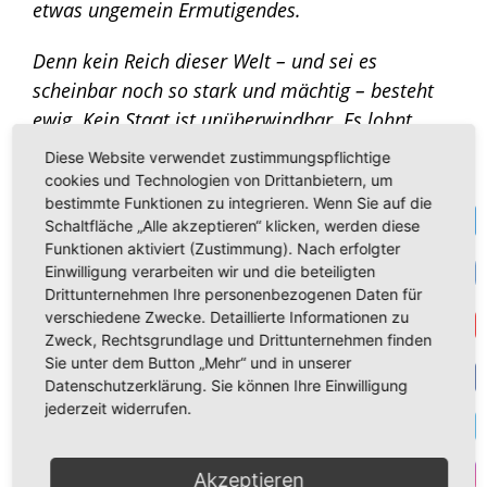
etwas ungemein Ermutigendes.
Denn kein Reich dieser Welt – und sei es
scheinbar noch so stark und mächtig – besteht
ewig. Kein Staat ist unüberwindbar. Es lohnt
sich, friedlich gegen die Unterdrückung
Diese Website verwendet zustimmungspflichtige
aufzustehen.
cookies und Technologien von Drittanbietern, um
bestimmte Funktionen zu integrieren. Wenn Sie auf die
Te
Schaltfläche „Alle akzeptieren“ klicken, werden diese
Auf Dauer hat die Lüge keinen Bestand. Man
Funktionen aktiviert (Zustimmung). Nach erfolgter
kann – wie es die DDR getan hat – die Realität
VK
Einwilligung verarbeiten wir und die beteiligten
ignorieren, Mängel schönreden, sich selbst
Drittunternehmen Ihre personenbezogenen Daten für
und andere belügen. Doch immer nur für
verschiedene Zwecke. Detaillierte Informationen zu
Get
Zweck, Rechtsgrundlage und Drittunternehmen finden
eine begrenzte Zeit. Das kann durchaus eine
Sie unter dem Button „Mehr“ und in unserer
harte Geduldsprobe sein.
Aber niemand
Datenschutzerklärung. Sie können Ihre Einwilligung
F
kommt dauerhaft gegen die Realität an. Und am
jederzeit widerrufen.
Ende wird die Wahrheit siegen.
T
Akzeptieren
Lassen Sie uns also durch das Beispiel
der