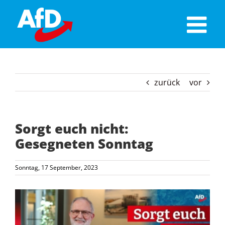
Skip
to
content
zurück
vor
Sorgt euch nicht:
Gesegneten Sonntag
Sonntag, 17 September, 2023
Zeige
grösseres
Bild