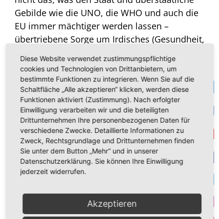
Gebilde wie die UNO, die WHO und auch die
EU immer mächtiger werden lassen –
übertriebene Sorge um Irdisches (Gesundheit,
Wohlstand usw.), welche zusätzlich von den
Diese Website verwendet zustimmungspflichtige
Politikern nach Kräften geschürt wird! Und
cookies und Technologien von Drittanbietern, um
werden wir am Ende nicht unfrei, wenn wir
bestimmte Funktionen zu integrieren. Wenn Sie auf die
Te
Schaltfläche „Alle akzeptieren“ klicken, werden diese
uns aus lauter Angst vorschreiben lassen,
Funktionen aktiviert (Zustimmung). Nach erfolgter
was wir essen und trinken, welche
VK
Einwilligung verarbeiten wir und die beteiligten
Medikamente wir nehmen, wie wir arbeiten,
Drittunternehmen Ihre personenbezogenen Daten für
wie wir wohnen, wie wir unsere Kinder
verschiedene Zwecke. Detaillierte Informationen zu
Get
Zweck, Rechtsgrundlage und Drittunternehmen finden
erziehen und wie wir leben sollen?
Sie unter dem Button „Mehr“ und in unserer
Datenschutzerklärung. Sie können Ihre Einwilligung
Gott will das nicht.
Er will, dass seine Kinder
F
jederzeit widerrufen.
frei und glücklich sind. Daher warnt er uns
T
davor, dass wir uns mit irdischen Sorgen
Akzeptieren
belasten. Daher erinnert er uns immer
I