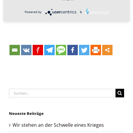
Joachim Kuhs
Powered by
&
Suche
nach:
Neueste Beiträge
Wir stehen an der Schwelle eines Krieges