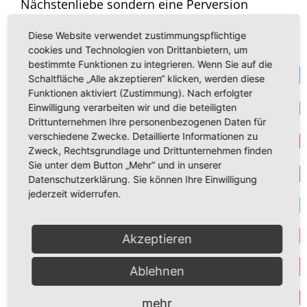
Nächstenliebe sondern eine Perversion
derselben.
Diese Website verwendet zustimmungspflichtige
cookies und Technologien von Drittanbietern, um
Geben wir also am heutigen Sonntag in
bestimmte Funktionen zu integrieren. Wenn Sie auf die
Te
besonderer Weise Gott die Ehre. Antworten
Schaltfläche „Alle akzeptieren“ klicken, werden diese
wir auf seine Liebe mit Gegenliebe. Erweisen
Funktionen aktiviert (Zustimmung). Nach erfolgter
VK
Einwilligung verarbeiten wir und die beteiligten
wir unseren Nächsten ebenfalls unsere ganze
Drittunternehmen Ihre personenbezogenen Daten für
Liebe und sehen wir in jedem Einzelnen, dem
verschiedene Zwecke. Detaillierte Informationen zu
Get
wir heute begegnen, ein Geschöpf, welches
Zweck, Rechtsgrundlage und Drittunternehmen finden
von Gott ebenso geliebt wird, wie ich. Und
Sie unter dem Button „Mehr“ und in unserer
Datenschutzerklärung. Sie können Ihre Einwilligung
gönnen wir uns auch selbst etwas Gutes und
F
jederzeit widerrufen.
nehmen uns selbst in Liebe so an, wie Gott
uns geschaffen hat.
T
Akzeptieren
I
Ihnen und Ihren Familien einen frohen und
Ablehnen
gesegneten Sonntag!
Y
Par
mehr
Ihr