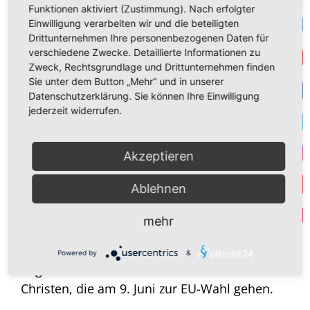
Funktionen aktiviert (Zustimmung). Nach erfolgter
um seiner selbst willen Wert und Würde
VK
Einwilligung verarbeiten wir und die beteiligten
zugesteht. Eine auffallende Gemeinsamkeit
Drittunternehmen Ihre personenbezogenen Daten für
der genannten Beispiele: Sowohl der
verschiedene Zwecke. Detaillierte Informationen zu
Get
Zweck, Rechtsgrundlage und Drittunternehmen finden
polnische Ministerpräsident
Donald Tusk
, als
Sie unter dem Button „Mehr“ und in unserer
auch der französische
Präsident Emmanuel
Datenschutzerklärung. Sie können Ihre Einwilligung
Macron
als auch der kanadische
Premier
F
jederzeit widerrufen.
Justin Trudeau
gehörten zu den
„Young
T
Global Leaders
“ des
Akzeptieren
Weltwirtschaftsforums von Klaus Schwab!
I
Ablehnen
Die Partei des polnischen
Y
Par
Ministerpräsidenten „Bürgerplattform“ (PO)
mehr
ist übrigens Teil der EVP-Fraktion und EVP-
Partei, der auch die „C“DU und die „C“SU
Powered by
&
angehören. Dies zur Information an alle
Christen, die am 9. Juni zur EU-Wahl gehen.