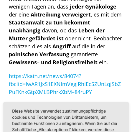
wenigen Tagen an, dass
jeder Gynäkologe
,
der eine
Abtreibung verweigert
, es mit dem
Staatsanwalt zu tun bekommt
–
unabhängig
davon, ob das
Leben der
Mutter gefährdet
ist
oder nicht. Beobachter
schätzen dies als
Angriff
auf die in der
polnischen
Verfassung
garantierte
Gewissens
–
und Religionsfreiheit
ein.
https://kath.net/news/84074?
fbclid=IwAR1JxS1EXNlmVegjRhIEcSZUnLqjSbZ
PuFKnkGtpXMLBPhrkXbM–84ruPY
Liebe Mitbürger, diese Entwicklung ist sehr
Diese Website verwendet zustimmungspflichtige
beunruhigend. Es breitet sich eine
Kultur des
cookies und Technologien von Drittanbietern, um
Todes
aus, eine
Kultur
, die den Menschen
bestimmte Funktionen zu integrieren. Wenn Sie auf die
Te
nur noch funktional sieht und ihm nicht mehr
Schaltfläche „Alle akzeptieren“ klicken, werden diese