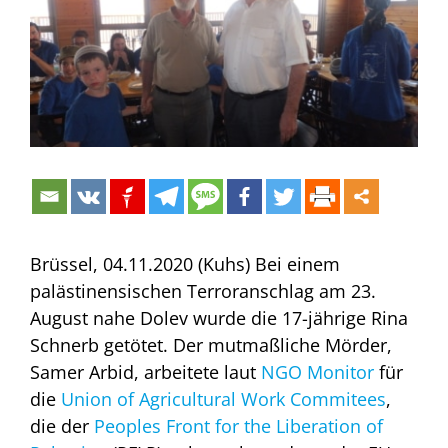
Brüssel, 04.11.2020 (Kuhs) Bei einem
palästinensischen Terroranschlag am 23.
August nahe Dolev wurde die 17-jährige Rina
Schnerb getötet. Der mutmaßliche Mörder,
Samer Arbid, arbeitete laut
NGO Monitor
für
die
Union of Agricultural Work Commitees
,
die der
Peoples Front for the Liberation of