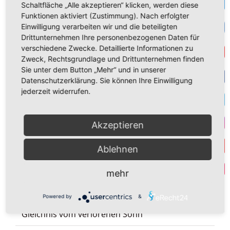
Te
Schaltfläche „Alle akzeptieren“ klicken, werden diese
Funktionen aktiviert (Zustimmung). Nach erfolgter
VK
Einwilligung verarbeiten wir und die beteiligten
Drittunternehmen Ihre personenbezogenen Daten für
verschiedene Zwecke. Detaillierte Informationen zu
Get
Suche
Zweck, Rechtsgrundlage und Drittunternehmen finden
nach:
Sie unter dem Button „Mehr“ und in unserer
Datenschutzerklärung. Sie können Ihre Einwilligung
Neueste Beiträge
F
jederzeit widerrufen.
Wir stehen an der Schwelle eines Krieges
T
Akzeptieren
Seid barmherzig, wie auch euer Vater
I
barmherzig ist: Gesegneten Sonntag
Ablehnen
Y
Par
Zum 17. Juni, Jahrestag des Volksaufstandes in
mehr
der DDR
Powered by
&
Verprassen wir nicht unser Erbteil! Das
Gleichnis vom verlorenen Sohn