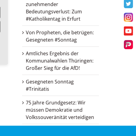
zunehmender
T
Bedeutungsverlust: Zum
#Katholikentag in Erfurt
I
Von Propheten, die betrügen:
Y
Gesegneten #Sonntag
Par
Amtliches Ergebnis der
Kommunalwahlen Thüringen:
Großer Sieg für die AfD!
Gesegneten Sonntag
#Trinitatis
75 Jahre Grundgesetz: Wir
müssen Demokratie und
Volkssouveränität verteidigen