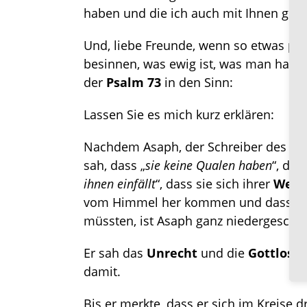
haben und die ich auch mit Ihnen get
Und, liebe Freunde, wenn so etwas pass
besinnen, was ewig ist, was man hat 
der
Psalm 73
in den Sinn:
Lassen Sie es mich kurz erklären:
Nachdem Asaph, der Schreiber des Ps
sah, dass „
sie keine Qualen haben
“, dass
ihnen einfällt
“, dass sie sich ihrer
Weis
vom Himmel her kommen und dass s
müssten, ist Asaph ganz niedergeschla
Er sah das
Unrecht
und die
Gottlosig
damit.
Bis er merkte, dass er sich im Kreise dre