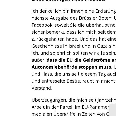
ich denke, ich bin Ihnen eine Erklärun
nächste Ausgabe des Brüssler Boten. 
Facebook, soweit Sie die überhaupt noc
sicher bemerkt, dass ich mich seit de
zurückgehalten habe. Und das hat eine
Geschehnisse in Israel und in Gaza s
ich, und so ehrlich sollten wir alle sei
außer,
dass die EU die Geldströme a
Autonomiebehörde stoppen muss
. 
und Hass, die uns seit diesem Tag auc
und entfesselte Bestie, raubt mir nich
Verstand.
Überzeugungen, die mich seit Jahrzehnt
Arbeit in der Partei, im EU-Parlament
medialen Übergriffe in Zeiten von Co