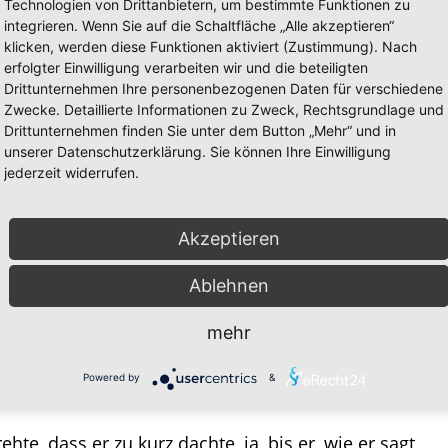
Technologien von Drittanbietern, um bestimmte Funktionen zu
eilt habe, kommen ins Wanken.
integrieren. Wenn Sie auf die Schaltfläche „Alle akzeptieren“
klicken, werden diese Funktionen aktiviert (Zustimmung). Nach
iert, tut man gut daran, sich erstmal auf das zu
erfolgter Einwilligung verarbeiten wir und die beteiligten
Drittunternehmen Ihre personenbezogenen Daten für verschiedene
und was man nicht verlieren kann. Und da kommt mir
Zwecke. Detaillierte Informationen zu Zweck, Rechtsgrundlage und
Drittunternehmen finden Sie unter dem Button „Mehr“ und in
unserer Datenschutzerklärung. Sie können Ihre Einwilligung
jederzeit widerrufen.
alms, das Leben der
Gottlosen
studiert hatte und
Akzeptieren
 ihr „
Leib gesund und feist
“ ist, dass „
sie tun, was
heit rühmen
und überzeugt sind, dass ihre Worte
Ablehnen
ie
über ihr Tun keine Rechenschaft ablegen
gen. Er verzweifelt nahezu.
mehr
keit
dieser Menschen und er plagte sich jeden Tag
Powered by
&
hte, dass er zu kurz dachte, ja, bis er, wie er sagt,