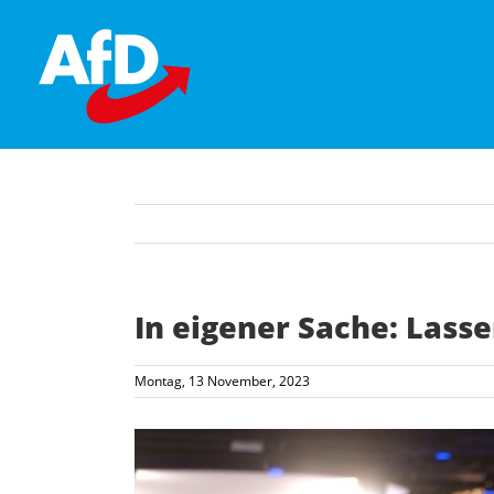
Skip
to
content
In eigener Sache: Lass
Montag, 13 November, 2023
Zeige
grösseres