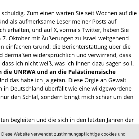
g schuldig. Zum einen warten Sie seit Wochen auf die
Und als aufmerksame Leser meiner Posts auf
h erhalten, und auf X, vormals Twitter, haben Sie
m 7. Oktober mit Äußerungen zu Israel weitgehend
n einfachen Grund: die Berichterstattung über die
ind dermaßen widersprüchlich und verwirrend, dass
n, dass ich nicht weiß, was ich Ihnen dazu sagen soll,
n die UNRWA und an die Palästinensische
Und das habe ich ja getan. Diese Orgie an Gewalt
h in Deutschland überfällt wie eine wildgewordene
t nur den Schlaf, sondern bringt mich schier um den
en begleiten und die sich in den letzten Jahren der
 und insbesondere durch die staatlichen und
Diese Website verwendet zustimmungspflichtige cookies und
vid19 und Zwangsmaßnahmen verstärkt und gefestigt