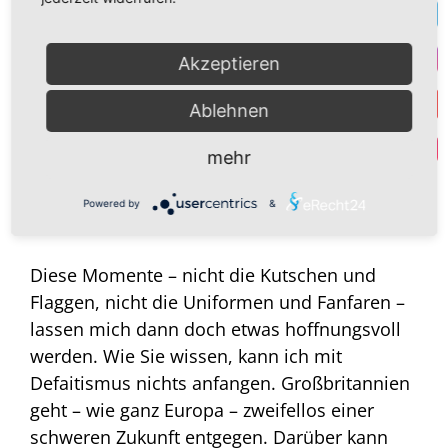
schauen hoffnungsvoll auf die
T
Kronprinzenfamilie. William und Catherine
Akzeptieren
erfüllen ihre Pflichten mit Stil und Herzlichkeit
I
zugleich und kümmern sich ebenso um ein
Ablehnen
gutes Heranwachsen ihrer Kinder. Mögen sie
Y
Par
dies beibehalten und für viele junge
mehr
Menschen Vorbild sein!
Powered by
&
Diese Momente – nicht die Kutschen und
Flaggen, nicht die Uniformen und Fanfaren –
lassen mich dann doch etwas hoffnungsvoll
werden. Wie Sie wissen, kann ich mit
Defaitismus nichts anfangen. Großbritannien
geht – wie ganz Europa – zweifellos einer
schweren Zukunft entgegen. Darüber kann