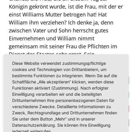
Königin gekrönt wurde, ist die Frau, mit der er
einst Williams Mutter betrogen hat! Hat
William ihm verziehen? Ich denke ja, denn
zwischen Vater und Sohn herrscht gutes
Einvernehmen und William nimmt
gemeinsam mit seiner Frau die Pflichten im
Dienst des Staates sehr ernst. Sein
Treueversprechen ist keineswegs Staffage!
Diese Website verwendet zustimmungspflichtige
Charles weiß, dass er in seinem ältesten Sohn
cookies und Technologien von Drittanbietern, um
bestimmte Funktionen zu integrieren. Wenn Sie auf die
eine starke Stütze und einen würdigen
Te
Schaltfläche „Alle akzeptieren“ klicken, werden diese
Nachfolger hat. Der König hat wahrlich allen
Funktionen aktiviert (Zustimmung). Nach erfolgter
VK
Grund, ihm dankbar zu sein.
Einwilligung verarbeiten wir und die beteiligten
Drittunternehmen Ihre personenbezogenen Daten für
verschiedene Zwecke. Detaillierte Informationen zu
Get
Zweck, Rechtsgrundlage und Drittunternehmen finden
Sie unter dem Button „Mehr“ und in unserer
Wir wissen, welche Gnade aus der Macht der
Datenschutzerklärung. Sie können Ihre Einwilligung
Vergebung erwächst. Und die meisten Briten
F
jederzeit widerrufen.