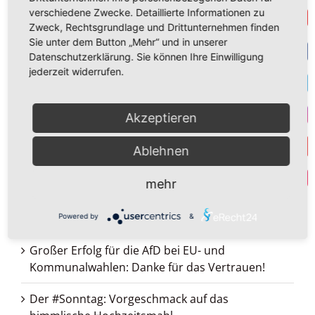
verschiedene Zwecke. Detaillierte Informationen zu
Get
Neueste Beiträge
Zweck, Rechtsgrundlage und Drittunternehmen finden
Wir stehen an der Schwelle eines Krieges
Sie unter dem Button „Mehr“ und in unserer
Datenschutzerklärung. Sie können Ihre Einwilligung
F
jederzeit widerrufen.
Seid barmherzig, wie auch euer Vater
barmherzig ist: Gesegneten Sonntag
T
Akzeptieren
Zum 17. Juni, Jahrestag des Volksaufstandes in
I
der DDR
Ablehnen
Y
Verprassen wir nicht unser Erbteil! Das
Par
mehr
Gleichnis vom verlorenen Sohn
Frohes und gesegnetes Schawuot!
Powered by
&
Großer Erfolg für die AfD bei EU- und
Kommunalwahlen: Danke für das Vertrauen!
Der #Sonntag: Vorgeschmack auf das