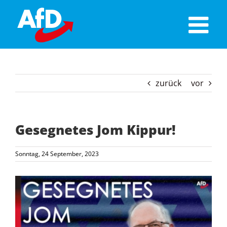
Skip
to
content
zurück
vor
Gesegnetes Jom Kippur!
Sonntag, 24 September, 2023
Zeige
grösseres
Bild