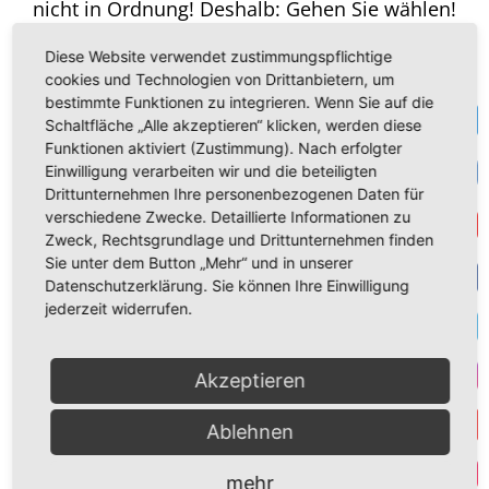
nicht in Ordnung! Deshalb: Gehen Sie wählen!
Wählen Sie die AfD. Für Vernunft. Für ein
Diese Website verwendet zustimmungspflichtige
normales und freies Leben. Für unsere
cookies und Technologien von Drittanbietern, um
Kinder!
bestimmte Funktionen zu integrieren. Wenn Sie auf die
Te
Schaltfläche „Alle akzeptieren“ klicken, werden diese
Funktionen aktiviert (Zustimmung). Nach erfolgter
VK
Einwilligung verarbeiten wir und die beteiligten
Drittunternehmen Ihre personenbezogenen Daten für
verschiedene Zwecke. Detaillierte Informationen zu
Get
Zweck, Rechtsgrundlage und Drittunternehmen finden
Sie unter dem Button „Mehr“ und in unserer
Datenschutzerklärung. Sie können Ihre Einwilligung
F
jederzeit widerrufen.
Suche
T
nach:
Akzeptieren
I
Neueste Beiträge
Ablehnen
Y
Wir stehen an der Schwelle eines Krieges
Par
mehr