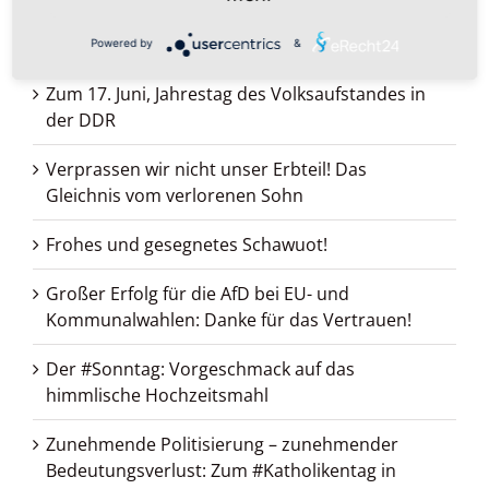
Seid barmherzig, wie auch euer Vater
barmherzig ist: Gesegneten Sonntag
Powered by
&
Zum 17. Juni, Jahrestag des Volksaufstandes in
der DDR
Verprassen wir nicht unser Erbteil! Das
Gleichnis vom verlorenen Sohn
Frohes und gesegnetes Schawuot!
Großer Erfolg für die AfD bei EU- und
Kommunalwahlen: Danke für das Vertrauen!
Der #Sonntag: Vorgeschmack auf das
himmlische Hochzeitsmahl
Zunehmende Politisierung – zunehmender
Bedeutungsverlust: Zum #Katholikentag in