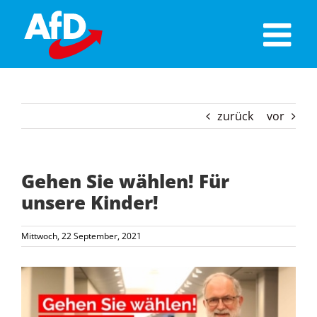
Skip
to
content
zurück
vor
Gehen Sie wählen! Für
unsere Kinder!
Mittwoch, 22 September, 2021
Zeige
grösseres
Bild