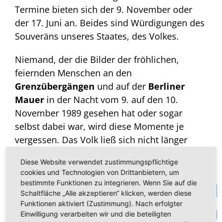
Termine bieten sich der 9. November oder
der 17. Juni an. Beides sind Würdigungen des
Souveräns unseres Staates, des Volkes.
Niemand, der die Bilder der fröhlichen,
feiernden Menschen an den
Grenzübergängen
und auf der
Berliner
Mauer
in der Nacht vom 9. auf den 10.
November 1989 gesehen hat oder sogar
selbst dabei war, wird diese Momente je
vergessen. Das Volk ließ sich nicht länger
einsperren, nicht länger von der Regierung
Diese Website verwendet zustimmungspflichtige
gängeln, es nahm sich einfach, was ihm von
cookies und Technologien von Drittanbietern, um
Rechts wegen zustand. Es ist diese Nacht
bestimmte Funktionen zu integrieren. Wenn Sie auf die
Te
voller Emotionen, die es verdient hätte, als
Schaltfläche „Alle akzeptieren“ klicken, werden diese
Funktionen aktiviert (Zustimmung). Nach erfolgter
Nationalfeiertag, als wahrer Tag der
VK
Einwilligung verarbeiten wir und die beteiligten
Deutschen Einheit gewürdigt zu werden.