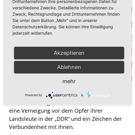
Drittunternehmen Ihre personenbezogenen Daten für
verschiedene Zwecke. Detaillierte Informationen zu
Get
Freilich ist dieses Datum auch durch die
Zweck, Rechtsgrundlage und Drittunternehmen finden
abscheulichen Judenpogrome im Jahr 1938
Sie unter dem Button „Mehr“ und in unserer
Datenschutzerklärung. Sie können Ihre Einwilligung
belastet. Als Alternative böte sich der 17. Juni
F
jederzeit widerrufen.
an, Tag des Volksaufstands in der „DDR“.
Auch an diesem Tag ging das Volk auf die
T
Akzeptieren
Straßen, um gegen die Ungerechtigkeit des
I
kommunistischen Regimes zu protestieren,
Ablehnen
nur unter Zuhilfenahme der sowjetischen
Y
Par
Besatzungstruppen konnte die Regierung die
mehr
Proteste niederschlagen. Dass die alte
Bundesrepublik diesen Tag als
Powered by
&
Nationalfeiertag auserkoren hat, war damals
eine Verneigung vor dem Opfer ihrer
Landsleute in der „DDR“ und ein Zeichen der
Verbundenheit mit ihnen.