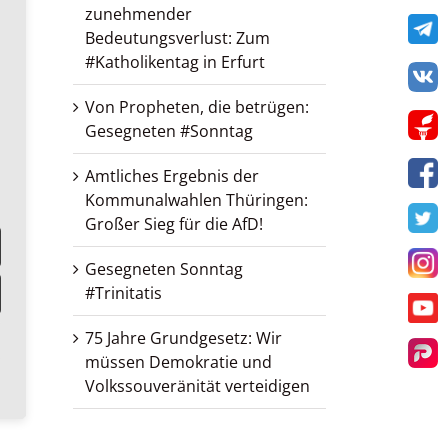
zunehmender
Te
Bedeutungsverlust: Zum
#Katholikentag in Erfurt
VK
Von Propheten, die betrügen:
Get
Gesegneten #Sonntag
Amtliches Ergebnis der
F
Kommunalwahlen Thüringen:
Großer Sieg für die AfD!
T
Gesegneten Sonntag
I
#Trinitatis
Y
75 Jahre Grundgesetz: Wir
Par
müssen Demokratie und
Volkssouveränität verteidigen