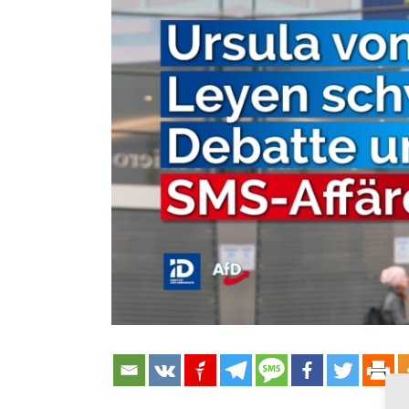
grösseres
Bild