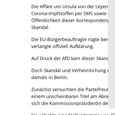
Die Affäre um Ursula von der Leyens V
Corona-Impfstoffen per SMS sowie die
Öffentlichkeit dieser Korrespondenz u
Skandal.
Die EU-Bürgerbeauftragte rügte bereit
verlangte offiziell Aufklärung.
Auf Druck der AfD kam dieser Skandal
Doch Skandal und Verheimlichung durc
damals in Berlin.
Zunächst versuchten die Parteifreunde
einem unscheinbaren Titel am Abreise
sich die Kommissionpräsidentin der D