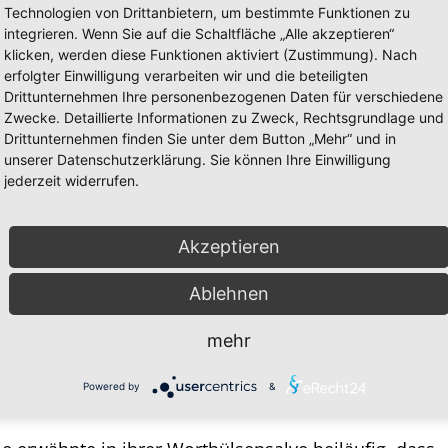
Technologien von Drittanbietern, um bestimmte Funktionen zu
erhandlungen mit Pfizer über die Bestellung von
integrieren. Wenn Sie auf die Schaltfläche „Alle akzeptieren“
 Löschung und Verheimlichung vor der
klicken, werden diese Funktionen aktiviert (Zustimmung). Nach
nd der abgeschlossenen Verträge ist ein maximaler
erfolgter Einwilligung verarbeiten wir und die beteiligten
Drittunternehmen Ihre personenbezogenen Daten für verschiedene
Zwecke. Detaillierte Informationen zu Zweck, Rechtsgrundlage und
Drittunternehmen finden Sie unter dem Button „Mehr“ und in
s das Verhalten von Frau von der Leyen und
unserer Datenschutzerklärung. Sie können Ihre Einwilligung
jederzeit widerrufen.
 nun auf die Tagesordnung des EU-Parlaments.
Akzeptieren
h Frau von der Leyen gehen weiter, wie schon
Ablehnen
mehr
 von der Leyens im EU-Parlament, die Debatte unter
tag aus Straßburg zu vertuschen. Dann verweigerte
Powered by
&
ebatte durch Abwesenheit.