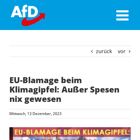
Skip
to
content
zurück
vor
EU-Blamage beim
Klimagipfel: Außer Spesen
nix gewesen
Mittwoch, 13 Dezember, 2023
Zeige
grösseres