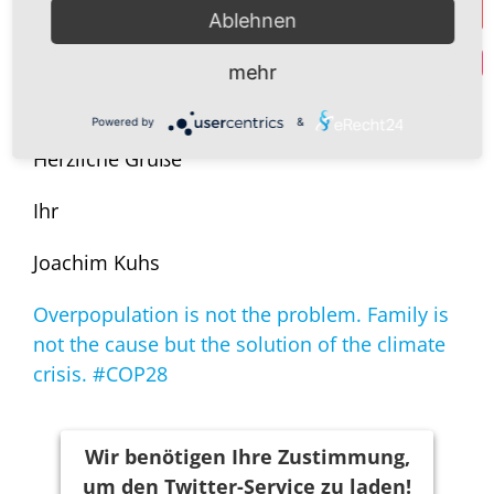
Ablehnen
Y
Wir brauchen mehr ungarischen Realismus und
Par
mehr
weniger deutsche Traumtänzerei in Europa.
Dafür stehen wir, dafür kämpfen wir!
Powered by
&
Herzliche Grüße
Ihr
Joachim Kuhs
Overpopulation is not the problem. Family is
not the cause but the solution of the climate
crisis. #COP28
Wir benötigen Ihre Zustimmung,
um den Twitter-Service zu laden!