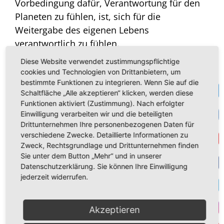
Vorbedingung dafür, Verantwortung für den
Planeten zu fühlen, ist, sich für die
Weitergabe des eigenen Lebens
verantwortlich zu fühlen.
Diese Website verwendet zustimmungspflichtige
Zweitens:
Lasst uns die Kultur der Angst
cookies und Technologien von Drittanbietern, um
aufgeben. Die Jugend darf nicht verängstigt,
bestimmte Funktionen zu integrieren. Wenn Sie auf die
Te
sondern muss unterstützt werden.
Schaltfläche „Alle akzeptieren“ klicken, werden diese
Funktionen aktiviert (Zustimmung). Nach erfolgter
VK
Einwilligung verarbeiten wir und die beteiligten
Drittens:
Lasst uns auf Papst Franziskus hören
Drittunternehmen Ihre personenbezogenen Daten für
und ‚Ja‘ sagen zum Leben.“
verschiedene Zwecke. Detaillierte Informationen zu
Get
Zweck, Rechtsgrundlage und Drittunternehmen finden
Und den menschen- und lebensfeindlichen
Sie unter dem Button „Mehr“ und in unserer
Datenschutzerklärung. Sie können Ihre Einwilligung
Selbsthass der westlichen Eliten, welcher die
F
jederzeit widerrufen.
Menschheit
nur als
Belastung
für unseren
Planten
sieht, entlarvte sie abschließend mit
T
der einfachen Frage:
„Warum sollten wir die
Akzeptieren
I
Erde schützen, wenn nicht für unsere Kinder?“