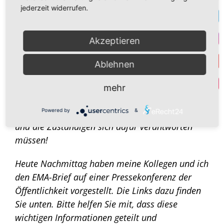
mich in den letzten Wochen an dieser Stelle
F
jederzeit widerrufen.
nicht mehr zu Corona geäußert haben, bin ich
T
– gemeinsam mit meinen großartigen
Akzeptieren
Kollegen, denen ich an dieser Stelle herzlich
I
danken will – nicht untätig geblieben.
Wir
Ablehnen
haben einen weiteren wichtigen Meilenstein in
Y
Par
Sachen Corona-Aufklärung erreicht. Doch das ist
mehr
nur eine Zwischenetappe. Wir werden nicht
aufhören, bevor nicht alles auf dem Tisch liegt
Powered by
&
und die Zuständigen sich dafür verantworten
müssen!
Heute Nachmittag haben meine Kollegen und ich
den EMA-Brief auf einer Pressekonferenz der
Öffentlichkeit vorgestellt. Die Links dazu finden
Sie unten. Bitte helfen Sie mit, dass diese
wichtigen Informationen geteilt und