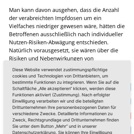
Man kann davon ausgehen, dass die Anzahl
der verabreichten Impfdosen um ein
Vielfaches niedriger gewesen wäre, hätten die
Betroffenen ausschließlich nach individueller
Nutzen-Risiken-Abwägung entschieden.
Natürlich vorausgesetzt, sie wären über die
Risiken und Nebenwirkungen von
Impfstoffen, welche auf einer völlig
Diese Website verwendet zustimmungspflichtige
neuartigen und noch nicht ausgereiften
cookies und Technologien von Drittanbietern, um
Technik basieren, umfassend aufgeklärt
bestimmte Funktionen zu integrieren. Wenn Sie auf die
Te
Schaltfläche „Alle akzeptieren“ klicken, werden diese
worden. Wie viele
Impfschäden
hätte man
Funktionen aktiviert (Zustimmung). Nach erfolgter
vermeiden
können! Wie viel an
VK
Einwilligung verarbeiten wir und die beteiligten
gesellschaftlicher Spaltung wäre uns erspart
Drittunternehmen Ihre personenbezogenen Daten für
verschiedene Zwecke. Detaillierte Informationen zu
Get
geblieben!
Zweck, Rechtsgrundlage und Drittunternehmen finden
Sie unter dem Button „Mehr“ und in unserer
Liebe Mitbürger, Sie sehen, auch wenn ich
Datenschutzerklärung. Sie können Ihre Einwilligung