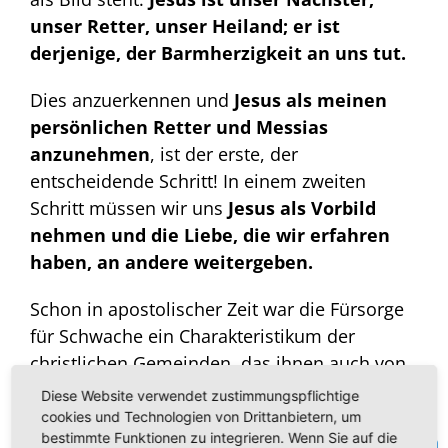
unser Retter, unser Heiland; er ist
derjenige, der Barmherzigkeit an uns tut.
Dies anzuerkennen und
Jesus als meinen
persönlichen Retter und Messias
anzunehmen
, ist der erste, der
entscheidende Schritt! In einem zweiten
Schritt müssen wir uns
Jesus als Vorbild
nehmen und die Liebe, die wir erfahren
haben, an andere weitergeben.
Schon in apostolischer Zeit war die Fürsorge
für Schwache ein Charakteristikum der
christlichen Gemeinden, das ihnen auch von
der heidnischen Umwelt Respekt abnötigte.
Diese Website verwendet zustimmungspflichtige
Und das Christentum hat im Laufe seiner
cookies und Technologien von Drittanbietern, um
bestimmte Funktionen zu integrieren. Wenn Sie auf die
Geschichte viele wunderbare Beispiele an