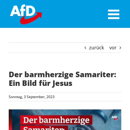
Skip
to
content
zurück
vor
Der barmherzige Samariter:
Ein Bild für Jesus
Sonntag, 3 September, 2023
Zeige
grösseres
Bild