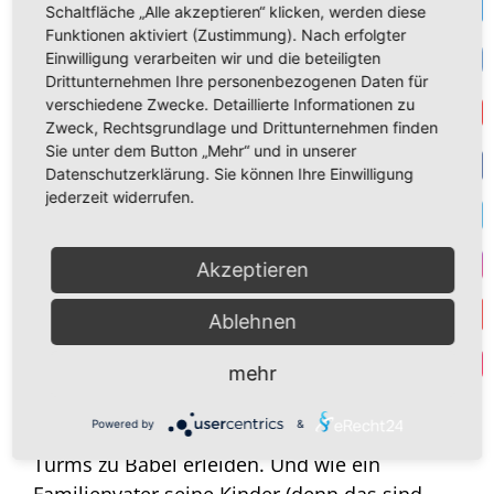
Te
Schaltfläche „Alle akzeptieren“ klicken, werden diese
Nächstenliebe hervorgebracht. Denken wir
Funktionen aktiviert (Zustimmung). Nach erfolgter
VK
z.B. an die karitativen Orden, die
Einwilligung verarbeiten wir und die beteiligten
Drittunternehmen Ihre personenbezogenen Daten für
Franckeschen Stiftungen, die Herrnhuter
verschiedene Zwecke. Detaillierte Informationen zu
Get
Brüdergemeinen und viele Einrichtungen
Zweck, Rechtsgrundlage und Drittunternehmen finden
mehr. Und denken wir an die unzähligen
Sie unter dem Button „Mehr“ und in unserer
Beispiele täglicher stiller individueller
Datenschutzerklärung. Sie können Ihre Einwilligung
F
jederzeit widerrufen.
Nächstenliebe, die Gott allein kennt.
T
Alle diese Erweise von Nächstenliebe waren
Akzeptieren
und sind freiwillig. Nächstenliebe kann man
I
nicht erzwingen. Und Nächstenliebe braucht
Ablehnen
Y
Freiheit. Ein allzuständiger Betreuungsstaat,
Par
mehr
wie es der EU vorschwebt, erstickt die wahre
Nächstenliebe, er ist eine Karikatur von
Powered by
&
Nächstenliebe und er wird das Schicksal des
Turms zu Babel erleiden. Und wie ein