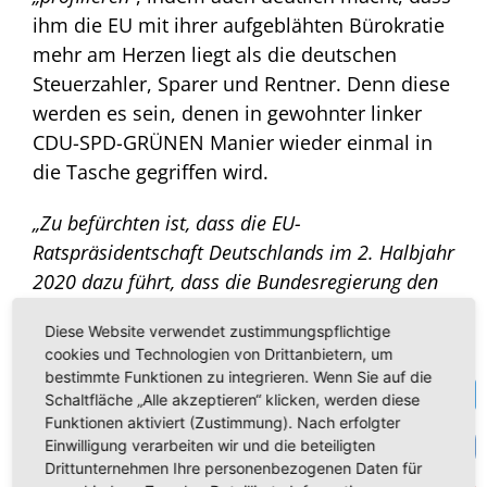
ihm die EU mit ihrer aufgeblähten Bürokratie
mehr am Herzen liegt als die deutschen
Steuerzahler, Sparer und Rentner. Denn diese
werden es sein, denen in gewohnter linker
CDU-SPD-GRÜNEN Manier wieder einmal in
die Tasche gegriffen wird.
„Zu befürchten ist, dass die EU-
Ratspräsidentschaft Deutschlands im 2. Halbjahr
2020 dazu führt, dass die Bundesregierung den
Geldbeutel der bundesdeutschen Steuerzahler
Diese Website verwendet zustimmungspflichtige
wieder weit öffnet und sich als Zahlmeister groß
cookies und Technologien von Drittanbietern, um
aufspielt. Dies können die Wähler in Zukunft nur
bestimmte Funktionen zu integrieren. Wenn Sie auf die
Te
mit einer starken AfD verhindern“
, so Joachim
Schaltfläche „Alle akzeptieren“ klicken, werden diese
Funktionen aktiviert (Zustimmung). Nach erfolgter
Kuhs, haushaltspolitischer Sprecher der AfD-
VK
Einwilligung verarbeiten wir und die beteiligten
Delegation im EU-Parlament, abschließend.
Drittunternehmen Ihre personenbezogenen Daten für