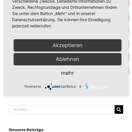
verschiedene Zwecke. Detaillierte Informationen zu
Get
EU-Nettozahler:
Zweck, Rechtsgrundlage und Drittunternehmen finden
https://www.bpb.de/nachschlagen/zahlen-
Sie unter dem Button „Mehr“ und in unserer
Datenschutzerklärung. Sie können Ihre Einwilligung
und-fakten/europa/70580/nettozahler-und-
F
jederzeit widerrufen.
nettoempfaenger
T
Bildquelle: Fotodienst des EU-Parlamentes
Akzeptieren
I
Ablehnen
Y
Par
mehr
Powered by
&
Suche
nach:
Neueste Beiträge