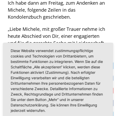
Ich habe dann am Freitag, zum Andenken an
Michele, folgende Zeilen in das
Kondolenzbuch geschrieben.
„Liebe Michele, mit großer Trauer nehme ich
heute Abschied von Dir, einer engagierten
und für die gerechte Sache mit Leidenschaft
kämpfenden
Kollegin. Über Parteigrenzen
Diese Website verwendet zustimmungspflichtige
cookies und Technologien von Drittanbietern, um
und Landesgrenzen hinweg haben wir im
bestimmte Funktionen zu integrieren. Wenn Sie auf die
CONT-Ausschuß für das
Geld
unserer Bürger
Te
Schaltfläche „Alle akzeptieren“ klicken, werden diese
gekämpft.
Funktionen aktiviert (Zustimmung). Nach erfolgter
VK
Einwilligung verarbeiten wir und die beteiligten
Ich werde diesen Kampf, insbesondere in der
Drittunternehmen Ihre personenbezogenen Daten für
verschiedene Zwecke. Detaillierte Informationen zu
Get
Pfizer/vdL-Affäre weiterkämpfen. Das
Zweck, Rechtsgrundlage und Drittunternehmen finden
Andenken an Dich ist mir dafür Vermächtnis
Sie unter dem Button „Mehr“ und in unserer
und Verpflichtung.
Datenschutzerklärung. Sie können Ihre Einwilligung
F
jederzeit widerrufen.